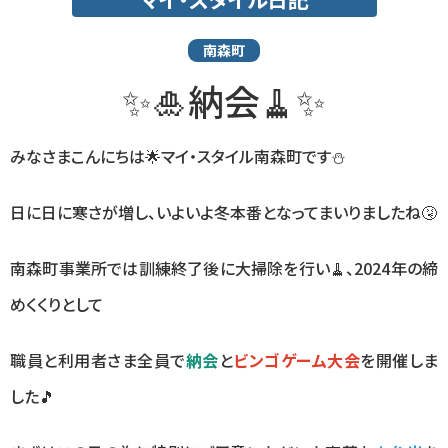
南森町
✨🎍納会🧹✨
みなさまこんにちは🌟マイ・スタイル南森町です⛄
日に日に寒さが増し、いよいよ冬本番となってまいりましたね🤧
南森町事業所では訓練終了後に大掃除を行い🧹、2024年の締
めくくりとして
職員と利用者さま全員で
納会
と
ビンゴゲーム大会
を開催しま
した🎵